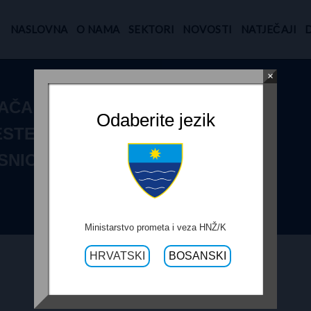
NASLOVNA
O NAMA
SEKTORI
NOVOSTI
NATJEČAJI
×
ČA ZA LOT 1 –
Odaberite jezik
STE R-435A,
SNICA
Ministarstvo prometa i veza HNŽ/K
HRVATSKI
BOSANSKI