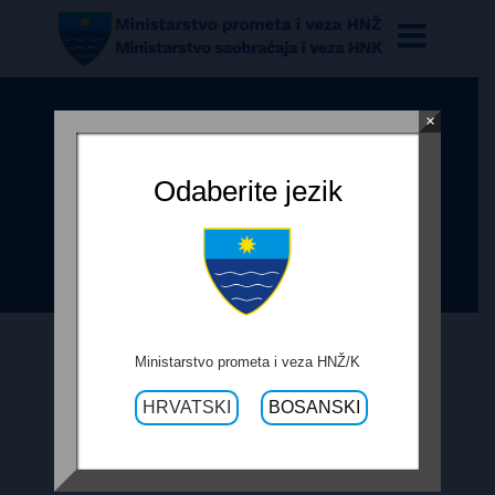
×
ODLUKA O IZBORU
NAJPOVOLJNIJEG PONUĐAČA –
Odaberite jezik
R435A – SANACIJA ASFALTA
POTOCI-HUMI
Ministarstvo prometa i veza HNŽ/K
3. JULA 2020.
HRVATSKI
BOSANSKI
ODLUKA O IZBORU