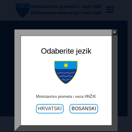
×
OBRAZAC PRAĆENJA
REALIZACIJE UGOVORA – USLUGE
Odaberite jezik
USKLAĐIVANJA PROJEKTNE
DOKUMENTACIJE SA POSTOJEĆIM
STANJEM NA TERENU ZA
REGIONALNU CESTU R-418B,
DIONICA SOLAKOVA KULA –
Ministarstvo prometa i veza HNŽ/K
MILAŠEVICA
HRVATSKI
BOSANSKI