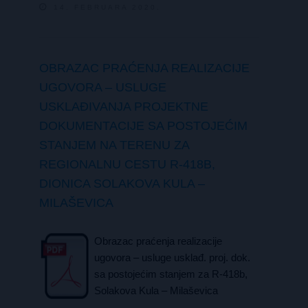
14. FEBRUARA 2020.
OBRAZAC PRAĆENJA REALIZACIJE
UGOVORA – USLUGE
USKLAĐIVANJA PROJEKTNE
DOKUMENTACIJE SA POSTOJEĆIM
STANJEM NA TERENU ZA
REGIONALNU CESTU R-418B,
DIONICA SOLAKOVA KULA –
MILAŠEVICA
Obrazac praćenja realizacije
ugovora – usluge usklađ. proj. dok.
sa postojećim stanjem za R-418b,
Solakova Kula – Milaševica