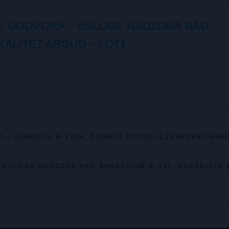
E UGOVORA – USLUGE NADZORA NAD
OKALITET ARGUD – LOT1
 – SANACIJA R-435A, DIONICA POTOCI-LJESKOVAC-HAR
 USLUGE NADZORA NAD SANACIJOM R-437- RASKRIŽJE 