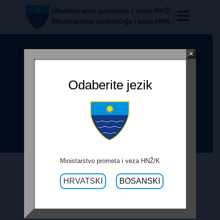
×
OBRAZAC PRAĆENJA
REALIZACIJE UGOVORA – USLUGE
Odaberite jezik
IZRADE PROJEKTA SANACIJE
MOSTA PREKO RIJEKE NERETVE U
ŽITOMISLIĆU NA R-425
Ministarstvo prometa i veza HNŽ/K
HRVATSKI
BOSANSKI
15. FEBRUARA 2018.