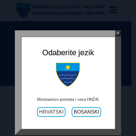
×
OBRAZAC PRAĆENJA
REALIZACIJE UGOVORA -
Odaberite jezik
SANACIJA PROPUSTA BLAZINE N
R-418B
Ministarstvo prometa i veza HNŽ/K
9. JANUARA 2018.
HRVATSKI
BOSANSKI
OBRAZAC PRAĆENJA REALIZACIJE