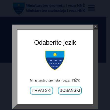
×
OBRAZAC PRAĆENJA
REALIZACIJE UGOVORA –
Odaberite jezik
SANACIJA KOSTAJNICA -BILIŠINE
18. SEPTEMBRA 2019.
Ministarstvo prometa i veza HNŽ/K
HRVATSKI
BOSANSKI
OBRAZAC PRAĆENJA REALIZACIJE
UGOVORA – SANACIJA KOSTAJNICA