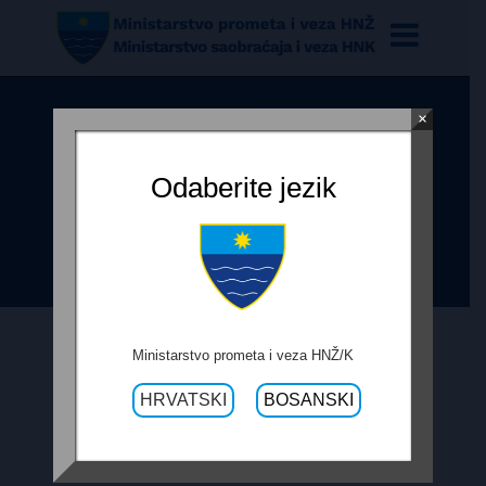
×
OBRAZAC PRAĆENJA
REALIZACIJE UGOVORA
Odaberite jezik
IZVOĐENJA RADOVA NA R-418B,
LOKALITET JEZERINE
Ministarstvo prometa i veza HNŽ/K
21. SEPTEMBRA 2017.
HRVATSKI
BOSANSKI
OBRAZAC PRAĆENJA REALIZACIJE