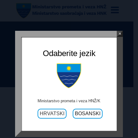
×
OBRAZAC PRAĆENJA
REALIZACIJE UGOVORA IZRADE
Odaberite jezik
SANACIJE KLIZIŠTA NA R-418B
DOBROŠA-GLIBE
Ministarstvo prometa i veza HNŽ/K
21. SEPTEMBRA 2017.
HRVATSKI
BOSANSKI
OBRAZAC PRAĆENJA REALIZACIJE