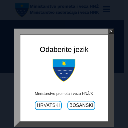
×
OBAVIJEST O PRODUŽENJU ROKA
ZA PRIJEM PONUDA – REDOVITO
Odaberite jezik
ODRŽAVANJE
28. JULA 2017.
Ministarstvo prometa i veza HNŽ/K
HRVATSKI
BOSANSKI
OBAVIJEST O PRODUŽENJU ROKA
ZA PRIJEM PONUDA – REDOVITO