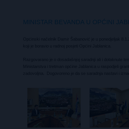
MINISTAR BEVANDA U OPĆINI JAB
Općinski načelnik Damir Šabanović je u ponedjeljak 8.1.
koji je boravio u radnoj posjeti Općini Jablanica.
Razgovarano je o dosadašnjoj saradnji ali i dotaknute te
Ministarstva i tretman općine Jablanica u raspodjeli gran
zadovoljna. Dogovoreno je da se saradnja nastavi i iznađu