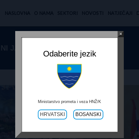
NASLOVNA
O NAMA
SEKTORI
NOVOSTI
NATJEČAJI
×
INI JABLANICA
Odaberite jezik
Ministarstvo prometa i veza HNŽ/K
HRVATSKI
BOSANSKI