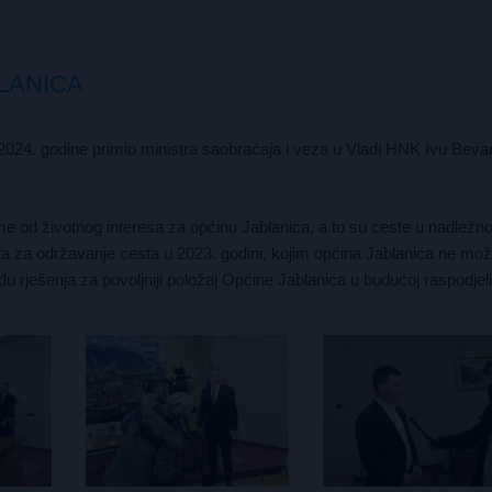
LANICA
2024. godine primio ministra saobraćaja i veza u Vladi HNK Ivu Beva
me od životnog interesa za općinu Jablanica, a to su ceste u nadležno
ta za održavanje cesta u 2023. godini, kojim općina Jablanica ne može
 rješenja za povoljniji položaj Općine Jablanica u budućoj raspodjeli