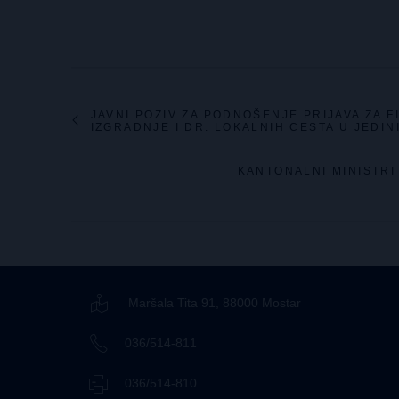
JAVNI POZIV ZA PODNOŠENJE PRIJAVA ZA 
IZGRADNJE I DR. LOKALNIH CESTA U JED
KANTONALNI MINISTRI
Maršala Tita 91, 88000 Mostar
036/514-811
036/514-810