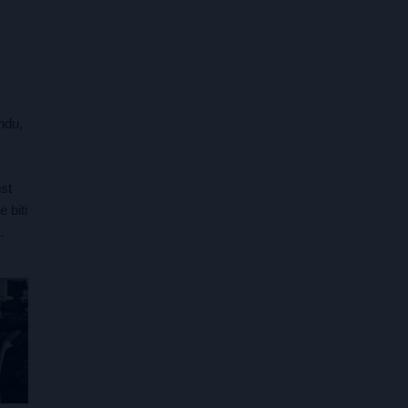
ndu,
st
 biti
.