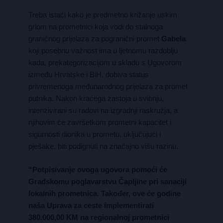
Treba istaći kako je predmetno križanje uskim
grlom na prometnici koja vodi do stalnoga
graničnog prijelaza za pogranični promet
Gabela
koji posebnu važnost ima u ljetnomu razdoblju
kada, prekategorizacijom u skladu s Ugovorom
između Hrvatske i BiH, dobiva status
privremenoga međunarodnog prijelaza za promet
putnika. Nakon kraćega zastoja u svibnju,
intenzivirani su radovi na izgradnji raskružja, a
njihovim će završetkom prometni kapacitet i
sigurnosti dionika u prometu, uključujući i
pješake, biti podignuti na značajno višu razinu.
“Potpisivanje ovoga ugovora pomoći će
Gradskomu poglavarstvu Čapljine pri sanaciji
lokalnih prometnica. Također, ove će godine
naša Uprava za ceste implementirati
380.000,00 KM na regionalnoj prometnici