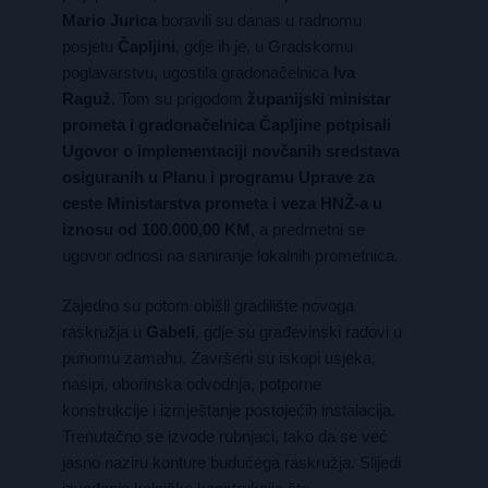
Mario Jurica
boravili su danas u radnomu
posjetu
Čapljini
, gdje ih je, u Gradskomu
poglavarstvu, ugostila gradonačelnica
Iva
Raguž
. Tom su prigodom
županijski ministar
prometa i gradonačelnica Čapljine potpisali
Ugovor
o implementaciji novčanih sredstava
osiguranih u Planu i programu Uprave za
ceste Ministarstva prometa i veza HNŽ-a u
iznosu od
100.000,00 KM
, a predmetni se
ugovor odnosi na saniranje lokalnih prometnica.
Zajedno su potom obišli gradilište novoga
raskružja u
Gabeli
, gdje su građevinski radovi u
punomu zamahu. Završeni su iskopi usjeka,
nasipi, oborinska odvodnja, potporne
konstrukcije i izmještanje postojećih instalacija.
Trenutačno se izvode rubnjaci, tako da se već
jasno naziru konture budućega raskružja. Slijedi