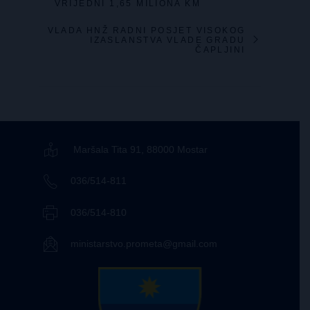
VRIJEDNI 1,65 MILIONA KM
VLADA HNŽ RADNI POSJET VISOKOG
IZASLANSTVA VLADE GRADU
ČAPLJINI
Maršala Tita 91, 88000 Mostar
036/514-811
036/514-810
ministarstvo.prometa@gmail.com