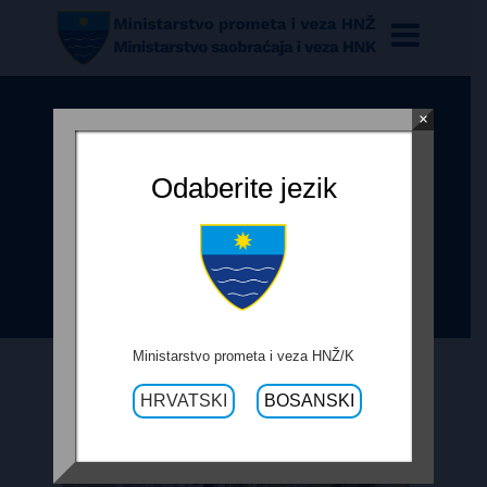
×
MINISTAR BEVANDA RADOVI NA
NOVOM RASKRIŽJU U GABELI
Odaberite jezik
ULAZE U ZAVRŠNU FAZU –
DOVRŠETAK SE OČEKUJE U
RUJNU
Ministarstvo prometa i veza HNŽ/K
HRVATSKI
BOSANSKI