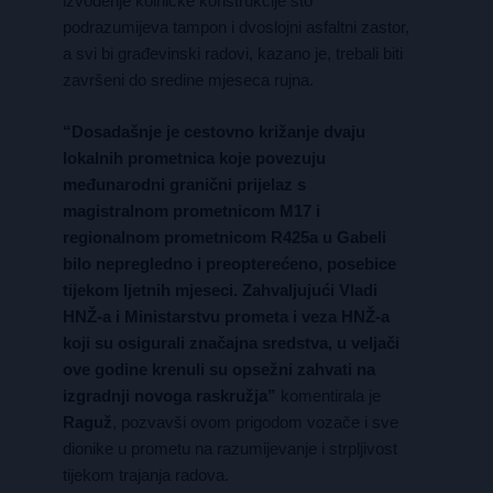
izvođenje kolničke konstrukcije što
podrazumijeva tampon i dvoslojni asfaltni zastor,
a svi bi građevinski radovi, kazano je, trebali biti
završeni do sredine mjeseca rujna.
“Dosadašnje je cestovno križanje dvaju
lokalnih prometnica koje povezuju
međunarodni granični prijelaz s
magistralnom prometnicom M17 i
regionalnom prometnicom R425a u Gabeli
bilo nepregledno i preopterećeno, posebice
tijekom ljetnih mjeseci. Zahvaljujući Vladi
HNŽ-a i Ministarstvu prometa i veza HNŽ-a
koji su osigurali značajna sredstva, u veljači
ove godine krenuli su opsežni zahvati na
izgradnji novoga raskružja”
komentirala je
Raguž
, pozvavši ovom prigodom vozače i sve
dionike u prometu na razumijevanje i strpljivost
tijekom trajanja radova.