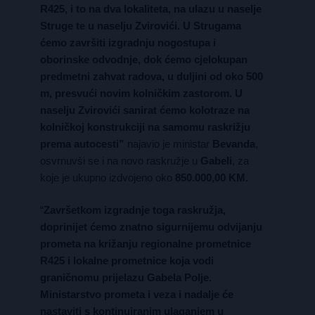
R425, i to na dva lokaliteta, na ulazu u naselje
Struge te u naselju Zvirovići. U Strugama
ćemo završiti izgradnju nogostupa i
oborinske odvodnje, dok ćemo cjelokupan
predmetni zahvat radova, u duljini od oko 500
m, presvući novim kolničkim zastorom. U
naselju Zvirovići sanirat ćemo kolotraze na
kolničkoj konstrukciji na samomu raskrižju
prema autocesti”
najavio je ministar
Bevanda
,
osvrnuvši se i na novo raskružje u
Gabeli
, za
koje je ukupno izdvojeno oko
850.000,00 KM.
“
Završetkom izgradnje toga raskružja,
doprinijet ćemo znatno sigurnijemu odvijanju
prometa na križanju regionalne prometnice
R425 i lokalne prometnice koja vodi
graničnomu prijelazu Gabela Polje.
Ministarstvo prometa i veza i nadalje će
nastaviti s kontinuiranim ulaganjem u