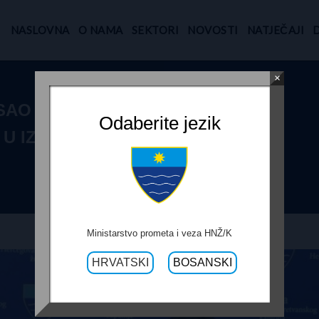
NASLOVNA
O NAMA
SEKTORI
NOVOSTI
NATJEČAJI
×
ISAO UGOVORE
Odaberite jezik
U IZNOSU 1 650
Ministarstvo prometa i veza HNŽ/K
HRVATSKI
BOSANSKI