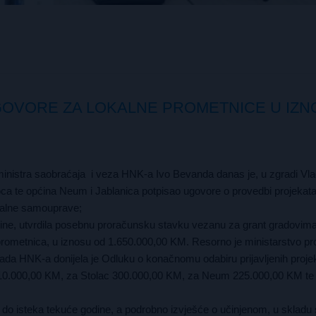
GOVORE ZA LOKALNE PROMETNICE U IZN
inistra saobraćaja i veza HNK-a Ivo Bevanda danas je, u zgradi Vl
ca te općina Neum i Jablanica potpisao ugovore o provedbi projekat
okalne samouprave;
e, utvrdila posebnu proračunsku stavku vezanu za grant gradovima
prometnica, u iznosu od 1.650.000,00 KM. Resorno je ministarstvo pr
da HNK-a donijela je Odluku o konačnomu odabiru prijavljenih proje
310.000,00 KM, za Stolac 300.000,00 KM, za Neum 225.000,00 KM te
 do isteka tekuće godine, a podrobno izvješće o učinjenom, u skladu 