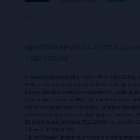
1. JUNA 2026.
MINISTAR BEVANDA POTPISAO U
1 650 000 KM
U nazočnosti predsjednice Vlade HNK-a Marije Buhač, m
HNK-a, s predstavnicima gradova Mostara, Konjica i Sto
obnove lokalnih prometnica na prostorima tih jedinica l
Podsjećamo, Skupština HNK-a je, početkom tekuće godin
općinama koja se odnosi na obnovu i saniranje lokalnih 
postupak javnoga poziva, a nakon njegova završetka, Vla
Za Mostar je tako izdvojeno 722.500,00 KM, za Konjic 
Jablanicu 92.500,00 KM;
Općine i gradovi obvezni su provesti predmetne projekte