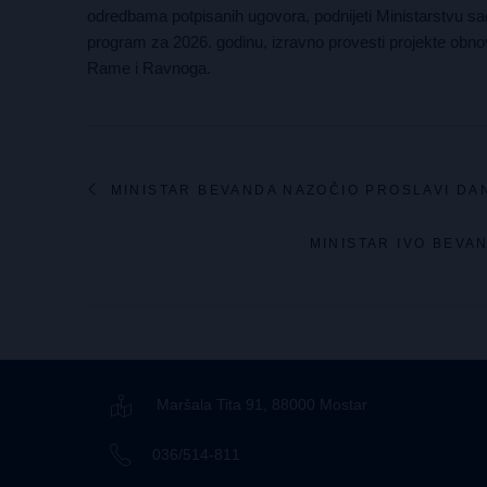
odredbama potpisanih ugovora, podnijeti Ministarstvu sao
program za 2026. godinu, izravno provesti projekte obnov
Rame i Ravnoga.
MINISTAR BEVANDA NAZOČIO PROSLAVI DA
MINISTAR IVO BEV
Maršala Tita 91, 88000 Mostar
036/514-811