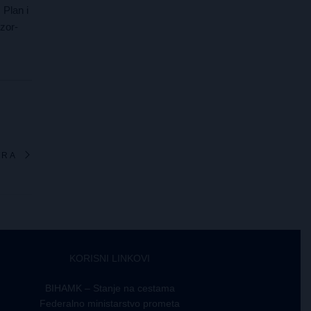
 Plan i
zor-
TRA
KORISNI LINKOVI
BIHAMK – Stanje na cestama
Federalno ministarstvo prometa