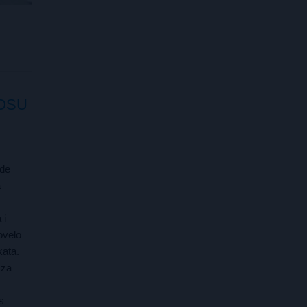
OSU
ade
a
 i
ovelo
kata.
 za
s