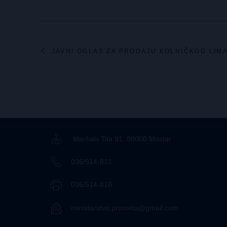
JAVNI OGLAS ZA PRODAJU KOLNIČKOG LIM
Maršala Tita 91, 88000 Mostar
036/514-811
036/514-810
ministarstvo.prometa@gmail.com