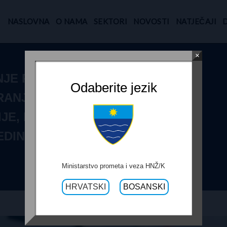
NASLOVNA
O NAMA
SEKTORI
NOVOSTI
NATJEČAJI
×
JE PRIJAVA ZA
Odaberite jezik
RANJE
JE, IZGRADNJE
JEDINICAMA
Ministarstvo prometa i veza HNŽ/K
HRVATSKI
BOSANSKI