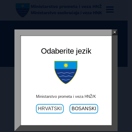
×
II IZMJENA PLANA JAVNIH NABAVA
ZA 2017. GODINU
Odaberite jezik
27. NOVEMBRA 2017.
Ministarstvo prometa i veza HNŽ/K
HRVATSKI
BOSANSKI
II IZMJENA PLANA JAVNIH NABAVA
ZA 2017. GODINU